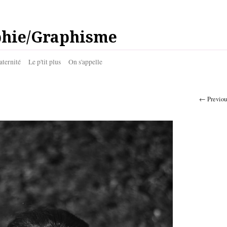
phie/Graphisme
aternité
Le p'tit plus
On s'appelle
← Previou