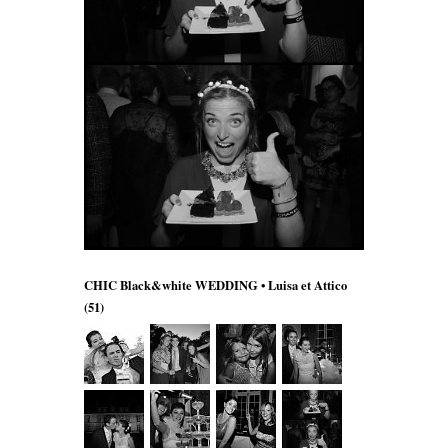
CHIC Black&white WEDDING • Luisa et Attico
(51)