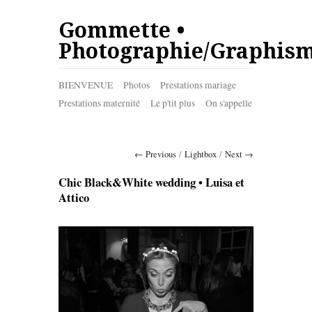
Gommette •
Photographie/Graphis
BIENVENUE
Photos
Prestations mariage
Prestations maternité
Le p'tit plus
On s'appelle
← Previous
/
Lightbox
/
Next →
Chic Black&White wedding • Luisa et
Attico