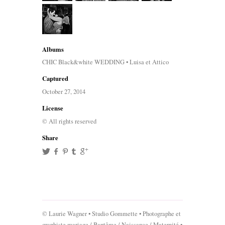
Albums
CHIC Black&white WEDDING • Luisa et Attico
Captured
October 27, 2014
License
© All rights reserved
Share
© Laurie Wagner • Studio Gommette • Photographe et
graphiste mariage / Baptême / Naissance / Maternité •